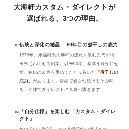
大海軒カスタム・ダイレクトが
選ばれる、3つの理由。
伝統と深化の結晶 ─ 50年目の煮干しの底力
01
1976年、永福町系大勝軒の流れを汲む先代が埼
玉県毛呂山町で創業。以来50年、基本を疎かにせ
ず、独自の改良を重ねてたどり着いた
「煮干しの
底力」
があります。店頭で愛され続けるその味
を、冷凍でダイレクトに食卓へ繋ぎます。
「自分仕様」を楽しむ「カスタム・ダイレ
02
クト」
かつての「麺2玉」という伝統的なボリューム