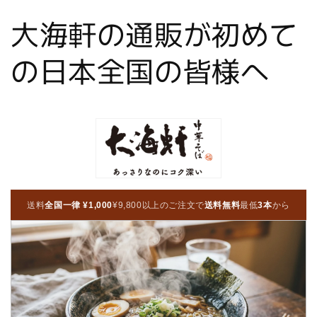
Skip to
大海軒の通販が初めて
content
の日本全国の皆様へ
送料
全国一律 ¥1,000
¥9,800以上のご注文で
送料無料
最低
3本
から