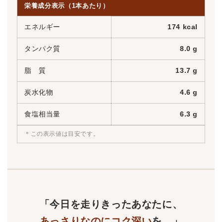
栄養成分表示（1本あたり）
エネルギー
174 kcal
タンパク質
8.0 g
脂 質
13.7 g
炭水化物
4.6 g
食塩相当量
6.3 g
＊この表示値は目安です。
「今日を走りきったあなたに、
あっさりなのにコク深い
を。」