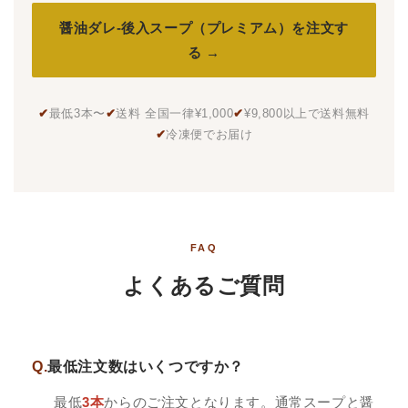
醤油ダレ-後入スープ（プレミアム）を注文す
る →
✔
最低3本〜
✔
送料 全国一律¥1,000
✔
¥9,800以上で送料無料
✔
冷凍便でお届け
FAQ
よくあるご質問
Q.
最低注文数はいくつですか？
最低
3本
からのご注文となります。通常スープと醤