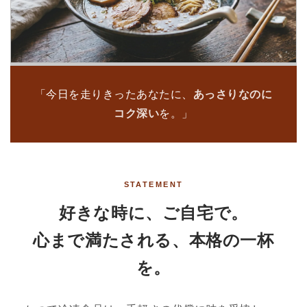
創業1976年 ／ あっさりなのにコク深い
「今日を走りきったあなたに、
あっさりなのに
コク深い
を。」
冷凍醤油ラーメンなら、
大海軒。
「とりあえず」の食事を、
STATEMENT
「頑張った自分への最高のご褒美」へ。
好きな時に、ご自宅で。
心まで満たされる、本格の一杯
を。