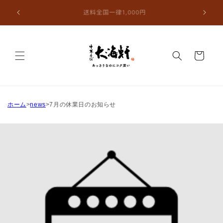
Skip to
冷凍中華そば（ラーメン）の大海軒カスタム・ダイレク
4月から
content
ト
Cart
ホーム
news
7月の休業日のお知らせ