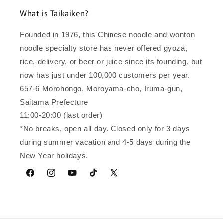
What is Taikaiken?
Founded in 1976, this Chinese noodle and wonton
noodle specialty store has never offered gyoza,
rice, delivery, or beer or juice since its founding, but
now has just under 100,000 customers per year.
657-6 Morohongo, Moroyama-cho, Iruma-gun,
Saitama Prefecture
11:00-20:00 (last order)
*No breaks, open all day. Closed only for 3 days
during summer vacation and 4-5 days during the
New Year holidays.
Facebook
Instagram
YouTube
TikTok
X
(Twitter)